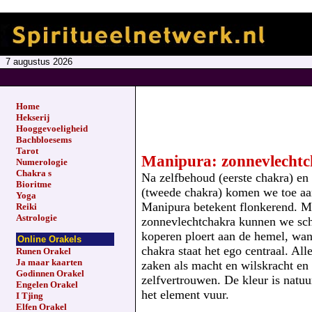
7 augustus 2026
Home
Hekserij
Hooggevoeligheid
Bachbloesems
Tarot
Manipura: zonnevlecht
Numerologie
Chakra s
Na zelfbehoud (eerste chakra) e
Bioritme
(tweede chakra) komen we toe aa
Yoga
Manipura betekent flonkerend. M
Reiki
Astrologie
zonnevlechtchakra kunnen we schi
koperen ploert aan de hemel, wan
Online Orakels
chakra staat het ego centraal. All
Runen Orakel
Ja maar kaarten
zaken als macht en wilskracht en
Godinnen Orakel
zelfvertrouwen. De kleur is natuur
Engelen Orakel
het element vuur.
I Tjing
Elfen Orakel