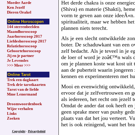
Het derde chakra is onze energiec
Moeder Aarde
Ken Jezelf
(Shiva) en materie (Shakti), hem
Dieren Orakel
vorm te geven aan onze ideeÃ«n. 
spiritualiteit, maar we hebben he
Online Horoscopen
144 sterrenbeelden
plannen niets terecht.
Maandhoroscoop
Jaarhoroscoop 2017
Als je een slecht ontwikkelde zon
Liefdeshoroscoop 2017
boter. De schaduwkant van een ov
Relatiehoroscoop
zelf bedacht. Als je teveel in je 
Geboortehoroscoop
Jij en je partner
de loer of word je zoâ€™n wals d
Je Levensles
om je plannen koste wat kost uit 
>>> Meer >>>
aan de puberteit waarin jongeren 
Online Tarot
kennen en experimenteren met h
Trek een dagkaart
Trek drie tarotkaarten
Mooi en evenwichtig ontwikkeld, 
Tarot van de liefde
ervoor dat je zelfvertrouwen en g
Mme Lenormand
als iedereen, het recht om jezelf 
Droomwoordenboek
Omdat de ander dat ook heeft en 
Wijze verhalen
geen sprake meer van pushy gedra
Links
plaats van dat het jou verteert. Vu
Zoeken
het is ook reinigend, want het br
Copyright
-
Privacybeleid